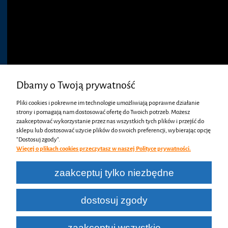
Dbamy o Twoją prywatność
Pliki cookies i pokrewne im technologie umożliwiają poprawne działanie
strony i pomagają nam dostosować ofertę do Twoich potrzeb. Możesz
zaakceptować wykorzystanie przez nas wszystkich tych plików i przejść do
sklepu lub dostosować użycie plików do swoich preferencji, wybierając opcję
"Dostosuj zgody".
Koszty dostawy
Więcej o plikach cookies przeczytasz w naszej Polityce prywatności.
zaakceptuj tylko niezbędne
Odbiór osobisty
0,00 zł
dostosuj zgody
zaakceptuj wszystkie