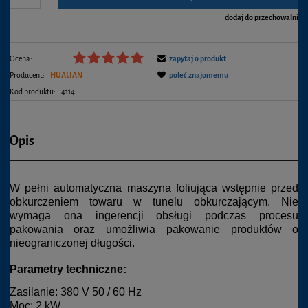
dodaj do przechowalni
Ocena:
zapytaj o produkt
Producent:
HUALIAN
poleć znajomemu
Kod produktu:
4114
Opis
W pełni automatyczna maszyna foliująca wstępnie przed
obkurczeniem towaru w tunelu obkurczającym. Nie
wymaga ona ingerencji obsługi podczas procesu
pakowania oraz umożliwia pakowanie produktów o
nieograniczonej długości.
Parametry techniczne:
Zasilanie: 380 V 50 / 60 Hz
Moc: 2 kW