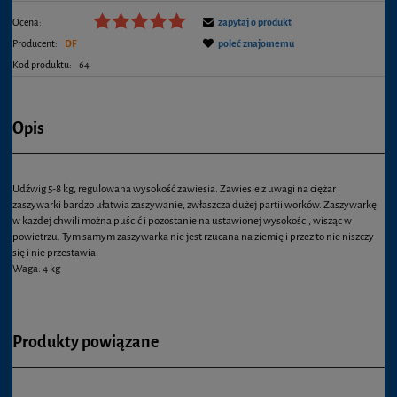
Ocena:
zapytaj o produkt
Producent:
DF
poleć znajomemu
Kod produktu:
64
Opis
Udźwig 5-8 kg, regulowana wysokość zawiesia. Zawiesie z uwagi na ciężar
zaszywarki bardzo ułatwia zaszywanie, zwłaszcza dużej partii worków. Zaszywarkę
w każdej chwili można puścić i pozostanie na ustawionej wysokości, wisząc w
powietrzu. Tym samym zaszywarka nie jest rzucana na ziemię i przez to nie niszczy
się i nie przestawia.
Waga: 4 kg
Produkty powiązane