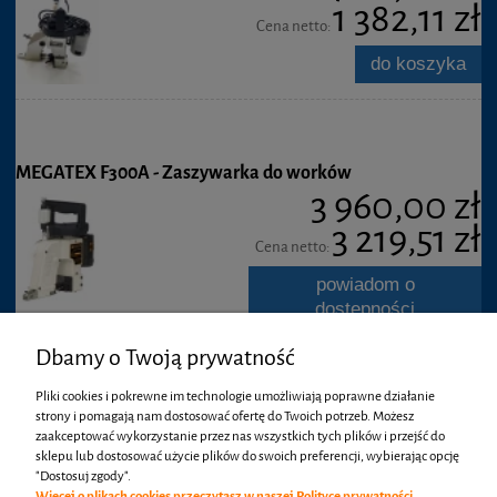
1 382,11 zł
Cena netto:
do koszyka
MEGATEX F300A - Zaszywarka do worków
3 960,00 zł
3 219,51 zł
Cena netto:
powiadom o
dostępności
Dbamy o Twoją prywatność
Pliki cookies i pokrewne im technologie umożliwiają poprawne działanie
MEGATEX N600H - Zaszywarka do worków
strony i pomagają nam dostosować ofertę do Twoich potrzeb. Możesz
3 950,00 zł
zaakceptować wykorzystanie przez nas wszystkich tych plików i przejść do
sklepu lub dostosować użycie plików do swoich preferencji, wybierając opcję
3 211,38 zł
"Dostosuj zgody".
Cena netto:
Więcej o plikach cookies przeczytasz w naszej Polityce prywatności.