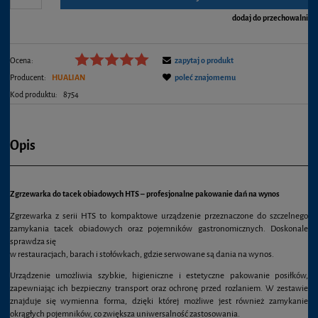
dodaj do przechowalni
Ocena:
zapytaj o produkt
Producent:
HUALIAN
poleć znajomemu
Kod produktu:
8754
Opis
Zgrzewarka do tacek obiadowych HTS – profesjonalne pakowanie dań na wynos
Zgrzewarka z serii HTS to kompaktowe urządzenie przeznaczone do szczelnego
zamykania tacek obiadowych oraz pojemników gastronomicznych. Doskonale
sprawdza się
w restauracjach, barach i stołówkach, gdzie serwowane są dania na wynos.
Urządzenie umożliwia szybkie, higieniczne i estetyczne pakowanie posiłków,
zapewniając ich bezpieczny transport oraz ochronę przed rozlaniem. W zestawie
znajduje się wymienna forma, dzięki której możliwe jest również zamykanie
okrągłych pojemników, co zwiększa uniwersalność zastosowania.