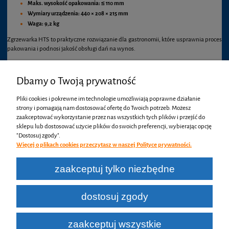
Maks. wysokość opakowania:
≤ 110 mm
Wymiary urządzenia:
440 × 208 × 215 mm
Waga:
9,2 kg
Zgrzewarka HTS to praktyczne rozwiązanie dla gastronomii, które usprawnia proces
pakowania i podnosi jakość obsługi dań na wynos.
Postaw na niezawodne urządzenie i zwiększ efektywność pracy w swojej kuchni.
Dbamy o Twoją prywatność
Pliki cookies i pokrewne im technologie umożliwiają poprawne działanie
strony i pomagają nam dostosować ofertę do Twoich potrzeb. Możesz
zaakceptować wykorzystanie przez nas wszystkich tych plików i przejść do
Koszty dostawy
sklepu lub dostosować użycie plików do swoich preferencji, wybierając opcję
"Dostosuj zgody".
Więcej o plikach cookies przeczytasz w naszej Polityce prywatności.
Przesyłka kurierska - przedpłata
19,00 zł
zaakceptuj tylko niezbędne
Odbiór osobisty
0,00 zł
dostosuj zgody
zaakceptuj wszystkie
KONKRET
| ul. Lwowska 45, 27-600 Sandomierz |
511 257 588
|