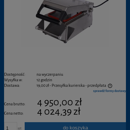
Dostępność:
na wyczerpaniu
Wysyłka w:
12 godzin
Dostawa:
19,00 zł
- Przesyłka kurierska - przedpłata
sprawdź formy dostawy
4 950,00 zł
Cena brutto:
4 024,39 zł
Cena netto:
do koszyka
szt