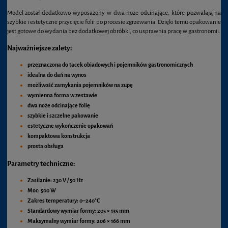
Model został dodatkowo wyposażony w dwa noże odcinające, które pozwalają na
szybkie i estetyczne przycięcie folii po procesie zgrzewania. Dzięki temu opakowanie
jest gotowe do wydania bez dodatkowej obróbki, co usprawnia pracę w gastronomii.
Najważniejsze zalety:
przeznaczona do tacek obiadowych i pojemników gastronomicznych
idealna do dań na wynos
możliwość zamykania pojemników na zupę
wymienna forma w zestawie
dwa noże odcinające folię
szybkie i szczelne pakowanie
estetyczne wykończenie opakowań
kompaktowa konstrukcja
prosta obsługa
Parametry techniczne:
Zasilanie:
230 V / 50 Hz
Moc:
500 W
Zakres temperatury:
0–240°C
Standardowy wymiar formy:
205 × 135 mm
Maksymalny wymiar formy:
206 × 166 mm