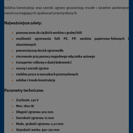
Solidna konstrukcja oraz szeroki zgrzew gwarantują trwałe i szczelne zamknięcie
nawet wymagających opakowań przemysłowych.
Najważniejsze zalety:
przeznaczona do ciężkich worków z grubej folii
możliwość zgrzewania folii PE, PP, worków papierowo-foliowych i
aluminiowych
pneumatyczny docisk zgrzewadła
sterowanie przy pomocy wygodnego włącznika nożnego
transporter rolkowy o dużej ładowności
mocny i szeroki zgrzew
stabilna praca w warunkach przemysłowych
solidna i trwała konstrukcja
Parametry techniczne:
Zasilanie:
230 V
Moc:
1800 W
Długość zgrzewu:
900 mm
Szerokość zgrzewu:
10 mm
Maks. grubość zgrzewu:
0,20 mm
Wysokość worka:
450–750 mm