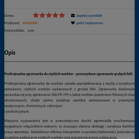
Ocena:
zapytaj o produkt
Producent:
HUALIAN
poleć znajomemu
Kod produktu:
4091
Opis
Profesjonalna zgrzewarka do ciężkich worków – przemysłowe zgrzewanie grubych folii
Profesjonalna zgrzewarka do worków została zaprojektowana z myślą o szczelnym
zamykaniu ciężkich worków wykonanych z grubej folii. Zgrzewarka doskonale
sprawdza się przy zgrzewaniu folii PE i PP, a także worków papierowo-foliowych oraz
aluminiowych, dzięki czemu znajduje szerokie zastosowanie w przemyśle
spożywczym, chemicznym, rolniczym
i produkcyjnym.
Maszyna wyposażona jest w pneumatyczny docisk zgrzewadła uruchamiany
wygodnym włącznikiem nożnym, co znacząco ułatwia obsługę i zwiększa komfort
pracy operatora. Dodatkowo rolkowy transporter o wysokiej ładowności pozwala na
wygodne podawanie ciężkich worków oraz usprawnia proces pakowania.