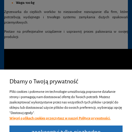
Waga:
100 kg
Zgrzewarka do ciężkich worków to niezawodne rozwiązanie dla firm, które
potrzebują wydajnego i trwałego systemu zamykania dużych opakowań
przemysłowych.
Postaw na profesjonalne urządzenie i usprawnij proces pakowania w swojej
produkcji.
Dbamy o Twoją prywatność
Pliki cookies i pokrewne im technologie umożliwiają poprawne działanie
strony i pomagają nam dostosować ofertę do Twoich potrzeb. Możesz
zaakceptować wykorzystanie przez nas wszystkich tych plików i przejść do
sklepu lub dostosować użycie plików do swoich preferencji, wybierając opcję
"Dostosuj zgody".
Więcej o plikach cookies przeczytasz w naszej Polityce prywatności.