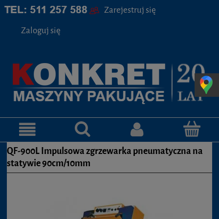
Zarejestruj się
Zaloguj się
QF-900L Impulsowa zgrzewarka pneumatyczna na
statywie 90cm/10mm