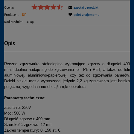
Ocena:
zapytaj o produkt
Producent:
DF
poleć znajomemu
Kod produktu:
4089
Opis
Ręczna zgrzewarka stałocieplna wykonująca zgrzew o długości 400
mm. Idealnie nadaje się do zgrzewania folii PE i PET, a także do folii
aluminiowej, aluminiowo-papierowej, czy też do zgrzewania banerów.
Dzięki niskiej masie wynoszącej jedynie 2,2 kg zgrzewarka jest bardzo
poręczna, wygodna i nie obciąża ręki operatora.
Parametry techniczne:
Zasilanie: 230V
Moc: 500 W
Długość zgrzewu: 400 mm
Szerokość zgrzewu: 12 mm
Zakres temperatury: 0~150 st. C