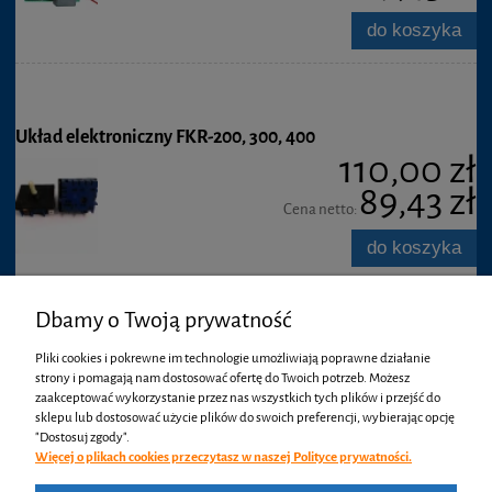
do koszyka
Układ elektroniczny FKR-200, 300, 400
110,00 zł
89,43 zł
Cena netto:
do koszyka
Dbamy o Twoją prywatność
Ręczna zgrzewarka stałocieplna FKR-300
Pliki cookies i pokrewne im technologie umożliwiają poprawne działanie
2 700,00 zł
strony i pomagają nam dostosować ofertę do Twoich potrzeb. Możesz
zaakceptować wykorzystanie przez nas wszystkich tych plików i przejść do
2 195,12 zł
sklepu lub dostosować użycie plików do swoich preferencji, wybierając opcję
Cena netto:
"Dostosuj zgody".
Więcej o plikach cookies przeczytasz w naszej Polityce prywatności.
powiadom o
dostępności