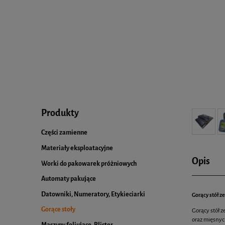
Produkty
Części zamienne
Materiały eksploatacyjne
Opis
Worki do pakowarek próżniowych
Automaty pakujące
Datowniki, Numeratory, Etykieciarki
Gorący stół z
Gorące stoły
Gorący stół 
oraz mięsnych
Maszyny foliujące, Blister