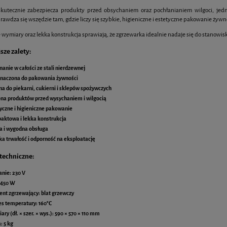
kutecznie zabezpiecza produkty przed obsychaniem oraz pochłanianiem wilgoci, jedn
awdza się wszędzie tam, gdzie liczy się szybkie, higieniczne i estetyczne pakowanie żywn
ymiary oraz lekka konstrukcja sprawiają, że zgrzewarka idealnie nadaje się do stanowisk
sze zalety:
anie w całości ze stali nierdzewnej
znaczona do pakowania żywności
na do piekarni, cukierni i sklepów spożywczych
na produktów przed wysychaniem i wilgocią
yczne i higieniczne pakowanie
aktowa i lekka konstrukcja
a i wygodna obsługa
a trwałość i odporność na eksploatację
techniczne:
anie:
230 V
450 W
ent zgrzewający:
blat grzewczy
es temperatury:
160°C
ry (dł. × szer. × wys.):
590 × 570 × 110 mm
:
5 kg