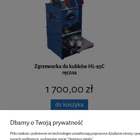
Zgrzewarka do kubków HL-95C
ręczna
1 700,00 zł
do koszyka
Dbamy o Twoją prywatność
Pliki cookies i pokrewne im technologie umożliwiają poprawne działanie strony i 
swoich preferencji, wybierając opcję "Dostosuj zgody".
O firmie