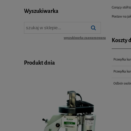
Gorący stół 
Wyszukiwarka
Postaw na ja
wyszukiwarka zaawansowana
Koszty 
Przesyłka kur
Produkt dnia
Przesyłka kur
Odbiór osobi