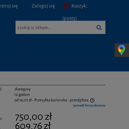
struj się
Zaloguj się
Koszyk:
(pusty)
ć:
dostępny
12 godzin
od 19,00 zł
- Przesyłka kurierska - przedpłata
sprawdź formy dostawy
750,00 zł
o:
609,76 zł
: