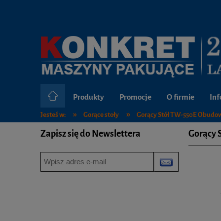
Produkty
Promocje
O firmie
Inf
»
»
Jesteś w:
Gorące stoły
Gorący Stół TW-550E Obudow
Zapisz się do Newslettera
Gorący 