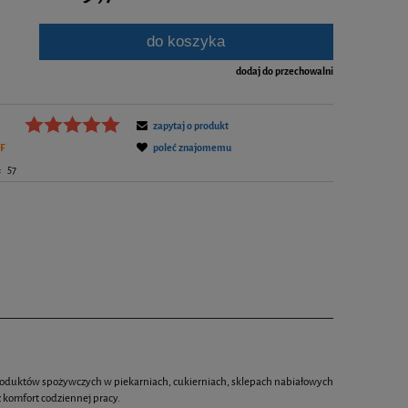
do koszyka
dodaj do przechowalni
zapytaj o produkt
F
poleć znajomemu
:
57
produktów spożywczych w piekarniach, cukierniach, sklepach nabiałowych
z komfort codziennej pracy.