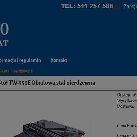
Zareje
ormacje i regulamin
Kontakt
a stal nierdzewna
Stół TW-550E Obudowa stal nierdzewna
Dostępnoś
Wysyłka w:
Dostawa:
Cena brutt
Cena netto