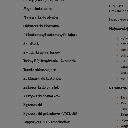
Urządzenie s
Młynki koloidalne
Doskonale spr
Nalewarka do płynów
Kompaktowe w
Obkurczarki kloszowe
Najważniej
Półautomaty i automaty foliujące
wykon
Skin Pack
prze
ideal
Składarki do kartonów
ochro
Taśmy PP, Urządzenia i Akcesoria
estet
komp
Tunele obkurczające
prost
Zaklejarki do kartonów
wysok
Zakręcarki do butelek
Parametry 
Zaszywarki do worków
Zasil
Moc:
Zgrzewarki
Elem
Zgrzewarki próżniowe - VACUUM
Zakr
Wymia
Wypożyczalnia Samochodów
Waga