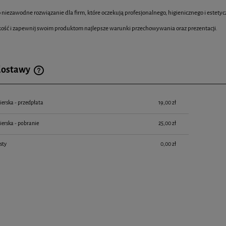
to niezawodne rozwiązanie dla firm, które oczekują profesjonalnego, higienicznego i est
kość i zapewnij swoim produktom najlepsze warunki przechowywania oraz prezentacji.
dostawy
ierska - przedpłata
19,00 zł
ierska - pobranie
25,00 zł
sty
0,00 zł